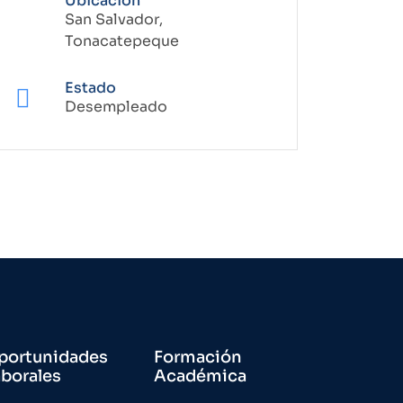
Ubicación
San Salvador,
Tonacatepeque
Estado
Desempleado
portunidades
Formación
aborales
Académica