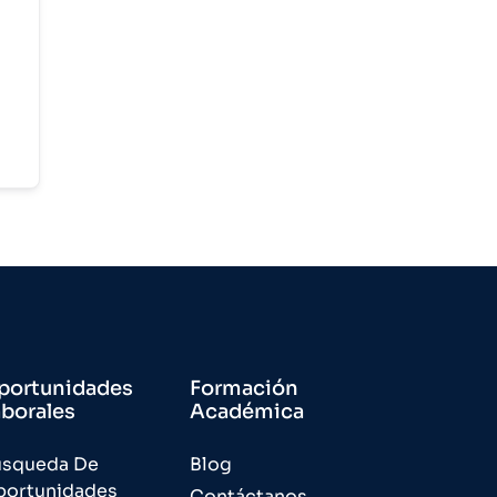
portunidades
Formación
aborales
Académica
úsqueda De
Blog
portunidades
Contáctanos