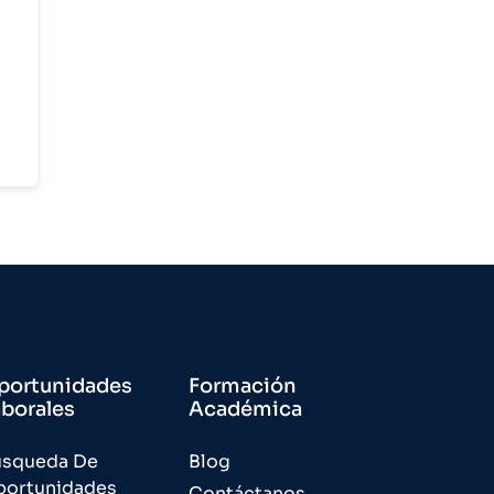
portunidades
Formación
aborales
Académica
úsqueda De
Blog
portunidades
Contáctanos