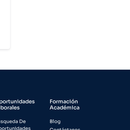
portunidades
Formación
aborales
Académica
úsqueda De
Blog
portunidades
Contáctanos