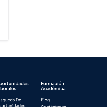
portunidades
Formación
aborales
Académica
úsqueda De
Blog
portunidades
Contáctanos