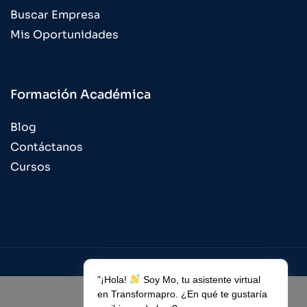
Buscar Empresa
Mis Oportunidades
Formación Académica
Blog
Contáctanos
Cursos
"¡Hola!
Soy Mo, tu asistente virtual
Copyright © Todos los derechos reservados 2023 /
en Transformapro. ¿En qué te gustaría